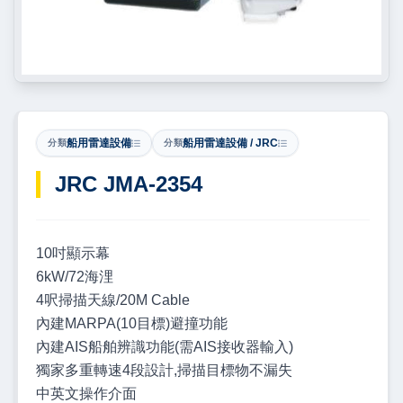
船用雷達設備
船用雷達設備 / JRC
分類
分類
JRC JMA-2354
10吋顯示幕
6kW/72海浬
4呎掃描天線/20M Cable
內建MARPA(10目標)避撞功能
內建AIS船舶辨識功能(需AIS接收器輸入)
獨家多重轉速4段設計,掃描目標物不漏失
中英文操作介面