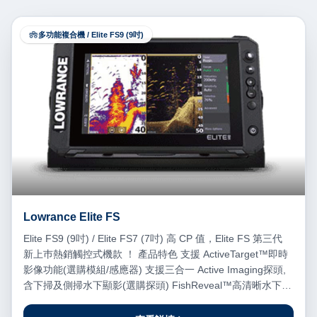
多功能複合機 / Elite FS9 (9吋)
Lowrance Elite FS
Elite FS9 (9吋) / Elite FS7 (7吋) 高 CP 值，Elite FS 第三代
新上巿熱銷觸控式機款 ！ 產品特色 支援 ActiveTarget™即時
影像功能(選購模組/感應器) 支援三合一 Active Imaging探頭,
含下掃及側掃水下顯影(選購探頭) FishReveal™高清晰水下成
像 包括世界範圍內的基礎地圖，以及廣泛的