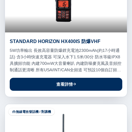
STANDARD HORIZON HX400IS 防爆VHF
5W功率輸出 長效高容量防爆鋰充電池2300mAh(約17小時通
話) 含3小時快速充電器 可深入水下1.5米/30分 防水等級IPX8
具擴頻功能 內建700mW大音量喇叭 內建防噪麥克風及音頻控
制通話更清晰 所有USA/INT/CAN全頻道 可預設10個自訂頻道
可外接麥克風(選購) SGS防爆對講機認証
查看詳情
無線電收發話機 / 對講機