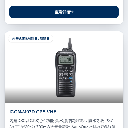
查看詳情
無線電收發話機 / 對講機
ICOM-M93D GPS VHF
內建DSC及GPS定位功能 落水漂浮閃燈警示 防水等級IPX7
(水下1米30分) 700mW大音量設計 AquaQuake排水功能 (保