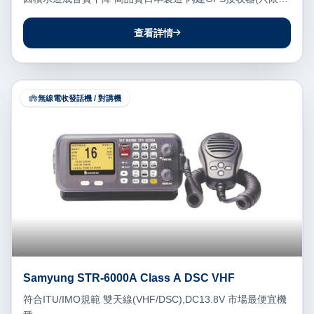
IC-M220G) 標準NMEA連接埠,可連接GPS和其他設備 相容
AIS收發機 掃描和自定頻道功能 雙頻/
查看詳情
無線電收發話機 / 對講機
Samyung STR-6000A Class A DSC VHF
符合ITU/IMO規範 雙天線(VHF/DSC),DC13.8V 市場最便宜機