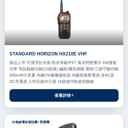
STANDARD HORIZON HX210E VHF
新品上巿 可漂浮於水面 防水等級IPX7 落水閃燈警示 6W發射
功率 預設銨鍵功能(10頻道) 編程/優先掃瞄 雙頻/三頻守聽功能
600mW大音量 內建FM廣播接收器 內建長效鋰電池 含AC及
DC充電器 人性化操作介面 16頻道/S快速切換鍵
查看詳情
無線電收發話機 / 對講機