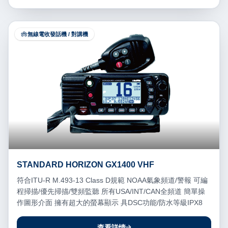
無線電收發話機 / 對講機
STANDARD HORIZON GX1400 VHF
符合ITU-R M.493-13 Class D規範 NOAA氣象頻道/警報 可編
程掃描/優先掃描/雙頻監聽 所有USA/INT/CAN全頻道 簡單操
作圖形介面 擁有超大的螢幕顯示 具DSC功能/防水等級IPX8
查看詳情