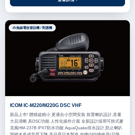
無線電收發話機 / 對講機
ICOM IC-M220/M220G DSC VHF
新品上巿! 體積超精小,更適合小空間安裝 前置喇叭設計,音量
大且清晰 具DSC功能 人性化操作介面 全新設計採用可拆式麥
克風HM-237B IPX7防水功能 AquaQuake排水設計,防止喇叭
因積水造成音質下降 高品質日本製造 內建GPS接收器(只限