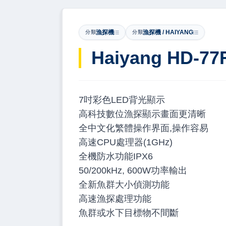
漁探機
漁探機 / HAIYANG
分類
分類
Haiyang HD-77
7吋彩色LED背光顯示
高科技數位漁探顯示畫面更清晰
全中文化繁體操作界面,操作容易
高速CPU處理器(1GHz)
全機防水功能IPX6
50/200kHz, 600W功率輸出
全新魚群大小偵測功能
高速漁探處理功能
魚群或水下目標物不間斷