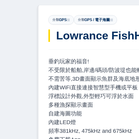
GPS
GPS / 電子海圖
分類
分類
Lowrance Fish
垂釣玩家的福音!
不受限於船舶,岸邊/碼頭/防波堤也能
不需苦等,3D畫面顯示魚群及海底地形
內建WiFi直接連接智慧型手機或平板
浮標設計外觀,外型輕巧可浮於水面
多種漁探顯示畫面
自建海圖功能
內建LED燈
頻率381kHz, 475kHz and 675kHz