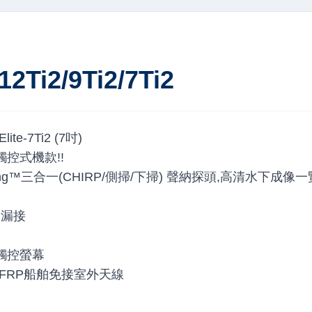
12Ti2/9Ti2/7Ti2
 Elite-7Ti2 (7吋)
銷觸控式機款!!
maging™三合一(CHIRP/側掃/下掃) 聲納探頭,高清水下成像
不漏接
™觸控螢幕
塑膠FRP船舶免接室外天線