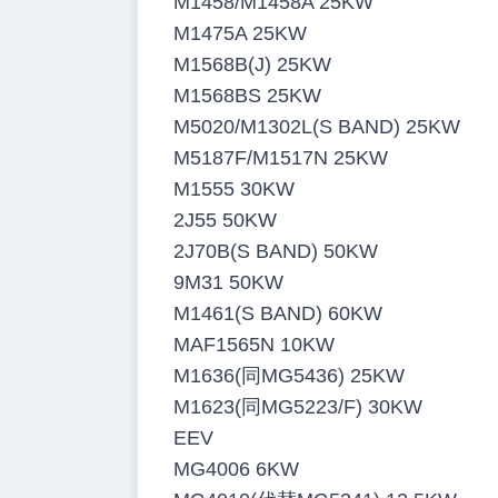
M1458/M1458A 25KW
M1475A 25KW
M1568B(J) 25KW
M1568BS 25KW
M5020/M1302L(S BAND) 25KW
M5187F/M1517N 25KW
M1555 30KW
2J55 50KW
2J70B(S BAND) 50KW
9M31 50KW
M1461(S BAND) 60KW
MAF1565N 10KW
M1636(同MG5436) 25KW
M1623(同MG5223/F) 30KW
EEV
MG4006 6KW