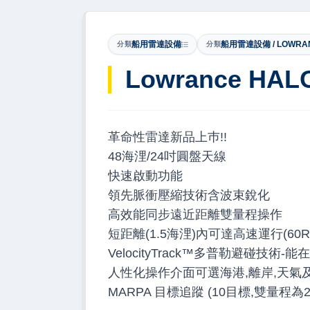
船用雷達設備
船用雷達設備 / LOWRA
分類
分類
Lowrance HAL
革命性雷達新品上巿!!
48海浬/24吋圓盤天線
快速啟動功能
領先脈衝壓縮技術含波束銳化
高效能同步遠近距離雙量程操作
短距離(1.5海浬)內可達高速運行(60R
VelocityTrack™多普勒避碰技
人性化操作介面可選海港,離岸,天氣
MARPA 目標追蹤 (10目標,雙量程為2