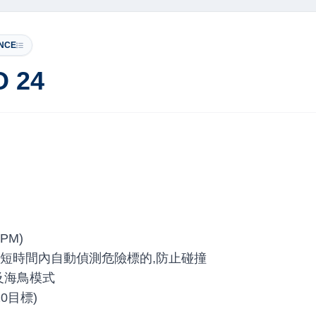
NCE
O 24
PM)
術-能在短時間內自動偵測危險標的,防止碰撞
及海鳥模式
0目標)