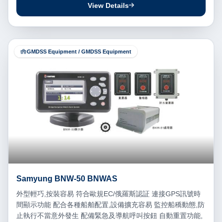
View Details
GMDSS Equipment / GMDSS Equipment
Samyung BNW-50 BNWAS
外型輕巧,按裝容易 符合歐規EC/俄羅斯認証 連接GPS訊號時
間顯示功能 配合各種船舶配置,設備擴充容易 監控船穚動態,防
止執行不當意外發生 配備緊急及導航呼叫按鈕 自動重置功能,