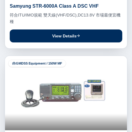
Samyung STR-6000A Class A DSC VHF
符合ITU/IMO規範 雙天線(VHF/DSC),DC13.8V 市場最便宜機
種
View Details
GMDSS Equipment / 150W MF