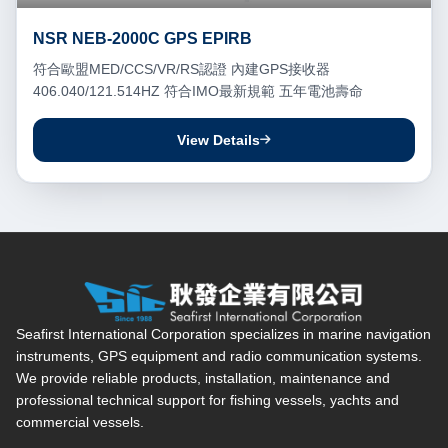
NSR NEB-2000C GPS EPIRB
符合歐盟MED/CCS/VR/RS認證 內建GPS接收器
406.040/121.514HZ 符合IMO最新規範 五年電池壽命
View Details
Seafirst International Corporation — Site overview, main navi
Seafirst International Corporation specializes in marine navigation
instruments, GPS equipment and radio communication systems.
We provide reliable products, installation, maintenance and
professional technical support for fishing vessels, yachts and
commercial vessels.