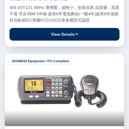
406.037/121.5MHz 澳洲製，超輕小，安裝容易 品質優，高貴
不貴 符合SBM 5年檢 超長6年電池壽命(一般4年)超長6年保固
符合歐規EC/美國FCC/USCG等多國型式認證
View Details
GMDSS Equipment / ITU Compliant