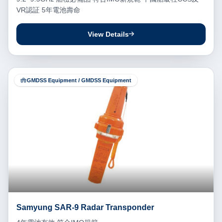
VR認証 5年電池壽命
View Details
GMDSS Equipment / GMDSS Equipment
Samyung SAR-9 Radar Transponder